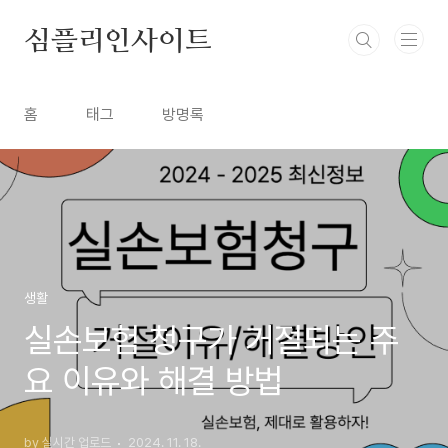
본문 바로가기
심플리인사이트
홈
태그
방명록
생활
실손보험 청구가 거절되는 주
요 이유와 해결 방법
by 실시간 업로드
2024. 11. 18.