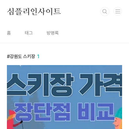
본문 바로가기
심플리인사이트
홈
태그
방명록
강원도 스키장
1