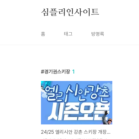
본문 바로가기
심플리인사이트
홈
태그
방명록
경기권스키장
1
24/25 엘리시안 강촌 스키장 개장 오픈 리프트권 할인 및 이벤트 총정리!