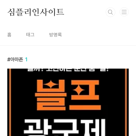
본문 바로가기
심플리인사이트
홈
태그
방명록
아마존
1