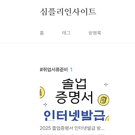
본문 바로가기
심플리인사이트
홈
태그
방명록
취업서류준비
1
2025 졸업증명서 인터넷발급 방법 취업 및 연말정산 서류