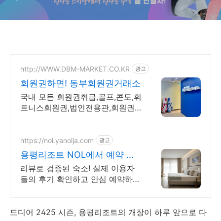
http://WWW.DBM-MARKET.CO.KR
광고
회원권하면! 동부회원권거래소
국내 모든 회원권취급,골프,콘도,휘
트니스회원권,법인전용관,회원권
시세확인,빠른상담
https://nol.yanolja.com
광고
용평리조트 NOL에서 예약 최
대 70% 더블업 할인!
리뷰로 검증된 숙소! 실제 이용자
들의 후기 확인하고 안심 예약하세
요! 용평리조트
드디어 2425 시즌, 용평리조트의 개장이 하루 앞으로 다