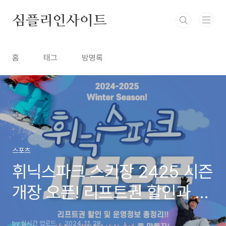
본문 바로가기
심플리인사이트
홈
태그
방명록
스포츠
휘닉스파크 스키장 2425 시즌
개장 오픈! 리프트권 할인과 운
영 시간 정보 총정리
by 실시간 업로드
2024. 11. 28.