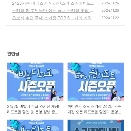
트권 할인과 운영 시간 정보 총정리
2425시즌 미니스키 인라인스키 스키에이트
(0)
2024.11.26
렌탈 강습 추천스키장
스키장 찐 고인물만 아는 국내 스키장 맛집 TO
(1)
2024.11.25
P5 - 2425시즌 방문 필수!
초보자 추천 국내 스키장 TOP 5 – 거리 가격
(4)
2024.11.22
강습 정보 완벽 분석
(1)
관련글
24/25 비발디 파크 스키장 개장!
하이원 리조트 스키장 2425 시즌
리프트권 할인 및 운영 정보 총정
개장 오픈 리프트권 할인과 운영
리
시간 정보 총정리