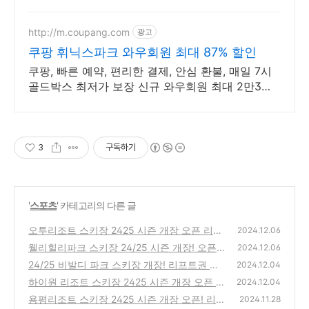
시세확인,빠른상담
http://m.coupang.com
광고
쿠팡 휘닉스파크 와우회원 최대 87% 할인
쿠팡, 빠른 예약, 편리한 결제, 안심 환불, 매일 7시
골드박스 최저가 보장 신규 와우회원 최대 2만3천
원 쿠폰팩+5% 추가적립 혜택! 여행도 이제 쿠팡에
서!
3
구독하기
'
스포츠
' 카테고리의 다른 글
오투리조트 스키장 2425 시즌 개장 오픈 리프
2024.12.06
트권 무료 이벤트 및 운영 정보 총정리
웰리힐리파크 스키장 24/25 시즌 개장! 오픈
(0)
2024.12.06
정보 및 생일자 무료 할인 혜택 총정리
24/25 비발디 파크 스키장 개장! 리프트권 할
(0)
2024.12.04
인 및 운영 정보 총정리
하이원 리조트 스키장 2425 시즌 개장 오픈 리
(4)
2024.12.04
프트권 할인과 운영 시간 정보 총정리
용평리조트 스키장 2425 시즌 개장 오픈! 리프
(1)
2024.11.28