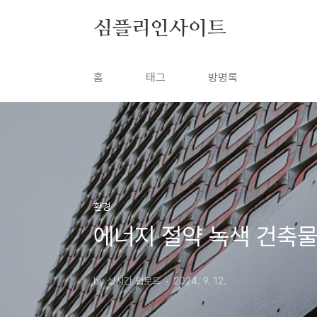
본문 바로가기
심플리인사이트
홈
태그
방명록
환경
에너지 절약 녹색 건축물
by 실시간 업로드
2024. 9. 12.