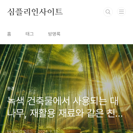
본문 바로가기
심플리인사이트
홈
태그
방명록
환경
녹색 건축물에서 사용되는 대
나무, 재활용 재료와 같은 친환
경 건축 재료 소개
by 실시간 업로드
2024. 9. 12.