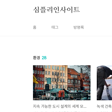
본문 바로가기
심플리인사이트
홈
태그
방명록
환경
28
지속 가능한 도시 설계의 세계 모범 사례 탐구