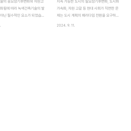
기술의 중요성기후변화와 자원고
지속 가능한 도시의 필요성기후변화, 도시화
심화됨에 따라 녹색건축기술의 발
가속화, 자원 고갈 등 현대 사회가 직면한 문
 아닌 필수적인 요소가 되었습니
제는 도시 계획의 패러다임 전환을 요구하고
축기술은 건축물의 에너지 효율성
있습니다. 이로 인해 지속 가능한 도시라는
.
2024. 9. 11.
친환경 재료를 사용하여 건축물에
개념이 새롭게 부상하고 있습니다. 지속 가능
는 환경적 영향을 최소화하는 것
한 도시는 단순히 현재 세대의 요구를 충족시
고 있습니다. 기존 건축물은 많
킬 뿐만 아니라 미래 세대도 함께 고려하는
너지를 소비하고 그 과정에서 많은
장기적인 접근을 강조하고 있습니다. 이러한
배출을 초래하는데, 녹색건축 기술
도시는 환경적, 사회적, 경제적 요소를 균형
 이를 줄일 수 있습니다.녹색건축
있게 고려한 도시 설계를 바탕으로 현재와 미
은 단순히 개별 건축물의 성능을
래 세대 모두가 지속 가능한 환경에서 안전하
 아니라 나아가 지속가능한 도시
고 번영할 수 있도록 설계되었습니다.특히 도
데도 중요한 역할을 합니다. 이
시화로 인한 에너지 소비와 자원 낭비가 심각
 미래의 도시가 보다 자원 절약적
한 문제로 대두되는 가운데 지속 가능한 도시
친화적으로 운영될 수 있으며 장기
는 자연 자원을 보존하고 에너지 효율을 극대
후 변화에 대한 대응력을 높일 수
화하는 방법을 모색합니다. 이번 글에서는 지
번 포스팅에서는 녹색..
속 가능한 도시의 개념..