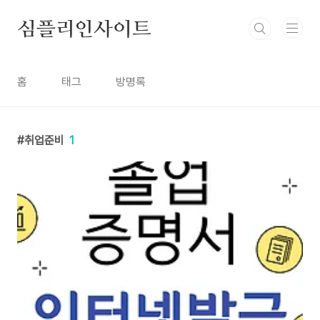
본문 바로가기
심플리인사이트
홈
태그
방명록
취업준비
1