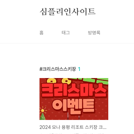
본문 바로가기
심플리인사이트
홈
태그
방명록
크리스마스스키장
1
2024 모나 용평 리조트 스키장 크리스마스 이벤트 정보 안내