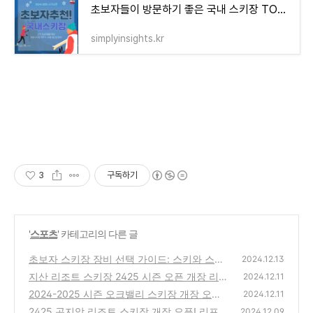
초보자들이 방문하기 좋은 국내 스키장 TOP 5 – 비용 접근성 강습 정보 완벽 분석
simplyinsights.kr
3
구독하기
'
스포츠
' 카테고리의 다른 글
초보자 스키장 장비 선택 가이드: 스키와 스노
2024.12.13
우보드 비교
지산 리조트 스키장 2425 시즌 오픈 개장 리프
(0)
2024.12.11
트권 할인과 운영 시간 정보 총정리
2024-2025 시즌 오크밸리 스키장 개장 오픈
(0)
2024.12.11
리프트권 가격 할인 정보
2425 곤지암 리조트 스키장 개장 오픈! 리프트
(0)
2024.12.09