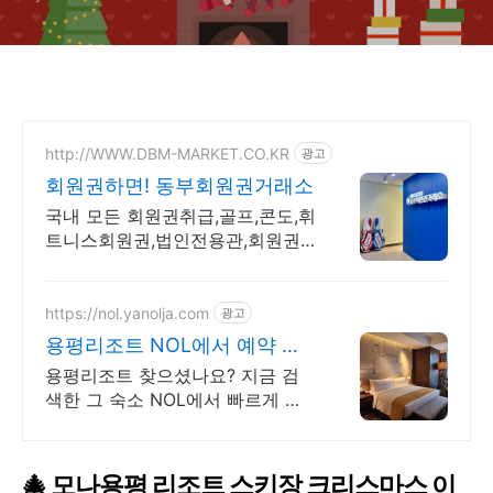
http://WWW.DBM-MARKET.CO.KR
광고
회원권하면! 동부회원권거래소
국내 모든 회원권취급,골프,콘도,휘
트니스회원권,법인전용관,회원권
시세확인,빠른상담
https://nol.yanolja.com
광고
용평리조트 NOL에서 예약 최
대 70% 더블업 할인!
용평리조트 찾으셨나요? 지금 검
색한 그 숙소 NOL에서 빠르게 예
약 확정 가능!
🎄 모나용평 리조트 스키장 크리스마스 이