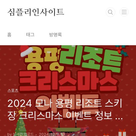
본문 바로가기
심플리인사이트
홈
태그
방명록
스포츠
2024 모나 용평 리조트 스키
장 크리스마스 이벤트 정보 안
내
by 실시간 업로드
2024. 12. 8.