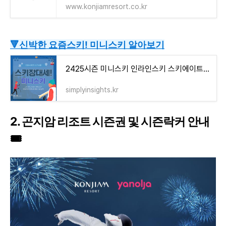
www.konjiamresort.co.kr
🔻신박한 요즘스키! 미니스키 알아보기
2425시즌 미니스키 인라인스키 스키에이트 렌탈 강습 추천스키장
simplyinsights.kr
2. 곤지암 리조트 시즌권 및 시즌락커 안내
🎟️