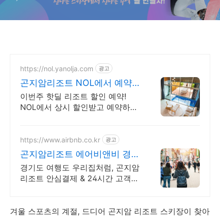
https://nol.yanolja.com
광고
곤지암리조트 NOL에서 예약
최대 70% 더블업 할인!
이번주 핫딜 리조트 할인 예약!
NOL에서 상시 할인받고 예약하세
요! 곤지암리조트
https://www.airbnb.co.kr
광고
곤지암리조트 에어비앤비 경기
도 주말 쉼터
경기도 여행도 우리집처럼, 곤지암
리조트 안심결제 & 24시간 고객지
원! 전용 테라스와 바비큐 그릴이
제공되는 숙소를 예약하세요.
겨울 스포츠의 계절, 드디어 곤지암 리조트 스키장이 찾아