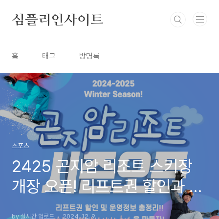
본문 바로가기
심플리인사이트
홈
태그
방명록
스포츠
2425 곤지암 리조트 스키장
개장 오픈! 리프트권 할인과 운
영 시간 정보 총정리
by 실시간 업로드
2024. 12. 9.