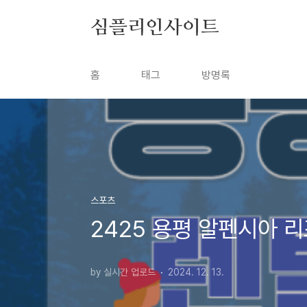
본문 바로가기
심플리인사이트
홈
태그
방명록
스포츠
2425 용평 알펜시아 
by 실시간 업로드
2024. 12. 13.