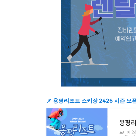
📌 용평리조트 스키장 2425 시즌 오
드디어 2