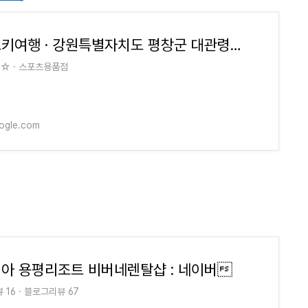
용평스키여행 · 강원특별자치도 평창군 대관령면 횡계리
 · 스포츠용품점
ogle.com
아 용평리조트 비버네렌탈샵 : 네이버
16 · 블로그리뷰 67