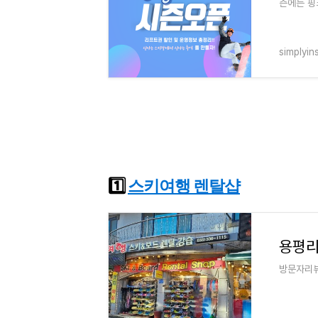
즌에는 핑
습니다. 
simplyin
1️⃣
스키여행 렌탈샵
용평리
방문자리뷰 