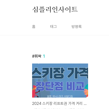
본문 바로가기
심플리인사이트
홈
태그
방명록
휘팍
1
2024 스키장 리프트권 가격 거리 장단점 비교