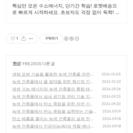
핵심만 모은 수소에너지, 단기간 학습! 로켓배송으
로 빠르게 시작하세요. 초보자도 걱정 없이 독학! 와
우회원 무료반품으로 부담 없이 선택하고 학습하세
요.
1
구독하기
'
환경
' 카테고리의 다른 글
생체 모방 기술을 활용한 녹색 건축물 자연에
2024.10.03
서 영감을 받은 설계
녹색 건축물에서 물 절약을 위한 혁신적 기술
(0)
2024.10.02
빗물 재활용과 회수 시스템
재생 가능 에너지와 녹색 건축물의 통합 태양
(3)
2024.09.26
광 풍력 지열의 효율성 극대화
녹색 건축물에서 실내 공기질 관리 기술 지속
(4)
2024.09.23
가능한 실내 환경 조성
녹색 건축물에서 탄소 중립을 위한 자연 기반
(1)
2024.09.20
해결책 (Nature-Based Solutions)
녹색 건축물에서 탄소 중립을 실현하는 기술
(1)
2024.09.19
탄소 배출을 줄이는 녹색 건축물의 설계 전략
(4)
2024.09.18
녹색 건축물에서 인공지능(AI)의 역할 에너지
(1)
2024.09.18
효율 극대화와 자동화 기술
(7)