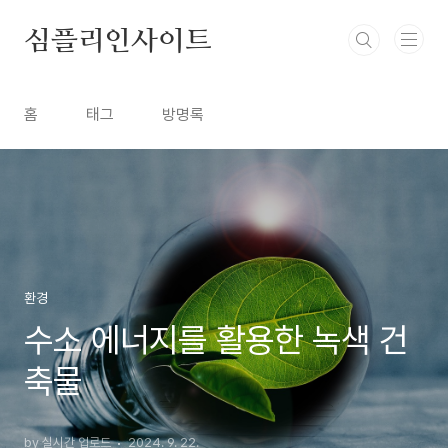
본문 바로가기
심플리인사이트
홈
태그
방명록
환경
수소 에너지를 활용한 녹색 건
축물
by 실시간 업로드
2024. 9. 22.