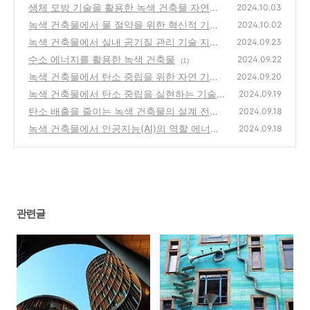
생체 모방 기술을 활용한 녹색 건축물 자연에
2024.10.03
서 영감을 받은 설계
녹색 건축물에서 물 절약을 위한 혁신적 기술
(0)
2024.10.02
빗물 재활용과 회수 시스템
녹색 건축물에서 실내 공기질 관리 기술 지속
(3)
2024.09.23
가능한 실내 환경 조성
수소 에너지를 활용한 녹색 건축물
(1)
2024.09.22
(1)
녹색 건축물에서 탄소 중립을 위한 자연 기반
2024.09.20
해결책 (Nature-Based Solutions)
녹색 건축물에서 탄소 중립을 실현하는 기술
(1)
2024.09.19
탄소 배출을 줄이는 녹색 건축물의 설계 전략
(4)
2024.09.18
녹색 건축물에서 인공지능(AI)의 역할 에너지
(1)
2024.09.18
효율 극대화와 자동화 기술
(7)
관련글