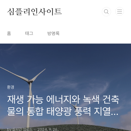
본문 바로가기
심플리인사이트
홈
태그
방명록
환경
재생 가능 에너지와 녹색 건축
물의 통합 태양광 풍력 지열의
효율성 극대화
by 실시간 업로드
2024. 9. 26.