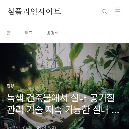
본문 바로가기
심플리인사이트
홈
태그
방명록
환경
녹색 건축물에서 실내 공기질
관리 기술 지속 가능한 실내 환
경 조성
by 실시간 업로드
2024. 9. 23.