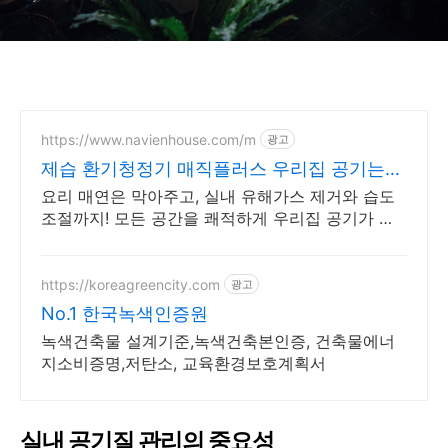
https://www.navienhouse.com/m
광고
제습 환기청정기 매직플러스 우리집 공기는
나비엔
요리 매연은 막아주고, 실내 유해가스 제거와 습도
조절까지! 모든 공간을 쾌적하게 우리집 공기가 다
르면, 가족의 하루도 달라집니다.
https://koreagreencity.com
광고
No.1 한국녹색인증원
녹색건축물 설계기준,녹색건축본인증, 건축물에너
지소비증명,저탄소, 교육환경보호계획서
실내 공기질 관리의 중요성