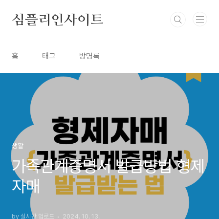
본문 바로가기
심플리인사이트
홈
태그
방명록
생활
가족관계증명서 발급방법 형제
자매
by 실시간 업로드
2024. 10. 13.