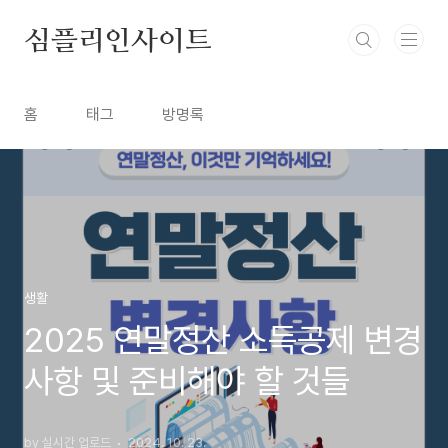
본문 바로가기
심플리인사이트
홈
태그
방명록
생활
2025 연말정산 소득공제 변경
사항 및 준비해야 할 것들
by 실시간 업로드
2024. 10. 23.