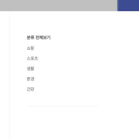
분류 전체보기
쇼핑
스포츠
생활
환경
건강