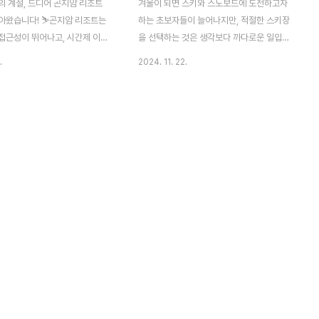
의 계절, 드디어 곤지암 리조트
겨울이 되면 스키와 스노보드에 도전하고자
아왔습니다! ⛷️곤지암 리조트는
하는 초보자들이 늘어나지만, 적절한 스키장
접근성이 뛰어나고, 시간제 이용
을 선택하는 것은 생각보다 까다로운 일입니
많은 사랑을 받고 있는 스키장인
다. 초보자라면 접근성이 좋고 셔틀버스 운영
.
2024. 11. 22.
포스팅에서는 곤지암 리조트 스키
이 원활하며 비용이 적절한 스키장을 선택하
 시즌 가오픈 및 정식 오픈 일정, 시
는 것이 중요합니다. 이번 포스팅에서는 초보
시즌락커 이용 안내 등을 한눈에
자들이 부담 없이 방문할 수 있는 국내 스키
습니다! 😊 🔻스키장 방문 필수
장 TOP 5를 선정하고, 각 스키장의 장점을
보기 2024-2025시즌 스키장
분석해보았습니다. 2425시즌, 완벽한 스키
한 준비물 꿀팁 완벽 정리겨울이
여행을 시작해보세요! 🔻스키장 초보자 방문
 스노보드가 겨울 스포츠의 꽃으
필수준비물 2024-2025시즌 스키장 초보
는 계절이죠. 하지만 초보자에게
자를 위한 준비물 꿀팁 완벽 정리겨울이 되면
레는 만큼 어려운 곳이기도 합니
스키와 스노보드가 겨울 스포츠의 꽃으로 자
에서 넘어지지 않을까, 준비물을
리 잡는 계절이죠. 하지만 초보자에게 스키장
lyinsights.kr1. 곤지암 리조
은 설레는 만큼 어려운 곳이기도 합니다. 슬
오픈 및 정식 오픈 일정 📅 ⛷️
로프에서 넘어지지 않을까, 준비물을 빠뜨리
지simplyinsights..