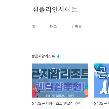
본문 바로가기
심플리인사이트
홈
태그
방명록
곤지암리조트
4
2425 곤지암리조트 렌탈샵 추천 - 장비 가격 리프트권 강습 비용 정보