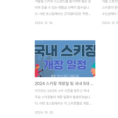
겨울철 스키와 스노보드를 즐기려면 좋은 장
겨울 스포츠
비와 믿을 수 있는 렌탈샵 선택이 필수입니
스키장이 찾
다. 이번 포스팅에서는 곤지암리조트 주변에
수도권에서 
서 편리하게 이용할 수 있는 렌탈샵 3곳을 추
시스템으로 
2024. 12. 16.
2024. 12. 9
천해드립니다! 초보자부터 상급자까지 모두
데요.이번 
만족할 수 있는 다양한 상품과 강습 정보도
장 24/25
함께 준비했으니, 꼭 참고해보세요. 📌 곤지
즌권 정보, 
암리조트 스키장 2425 시즌 오픈 상세 정보
정리해드리겠
확인 2425 곤지암 리조트 스키장 개장 오
준비물 알아
픈! 리프트권 할인과 운영 시간 정보 총정리
초보자를 위
겨울 스포츠의 계절, 드디어 곤지암 리조트
되면 스키와
스키장이 찾아왔습니다! ⛷️곤지암 리조트는
로 자리 잡
수도권에서 접근성이 뛰어나고, 시간제 이용
스키장은 설
2024 스키장 개장일 및 국내 5대 스키장 주요 정보(최신)
시스템으로 많은 사랑을 받고 있는 스키장인
다. 슬로프
데요.이번 포simplyinsights.kr 1️⃣ 몬스터
빠뜨리지simp
다가오는 24/25 스키 시즌을 앞두고 국내
스노우 렌탈샵 곤지암렌탈샵 : 네이버방문
트 스키장 가
주요 스키장들의 개장 일정이 발표되었습니
자리뷰 277 ·..
가..
다. 이번 포스팅에서는 각 스키장별로 개장
일정을 소개하고 더불어 해당 리조트의 특성
2024. 10. 20.
을 간단하게 정리했습니다. 12일 9일 기준