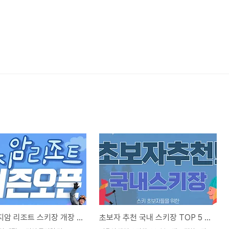
2425 곤지암 리조트 스키장 개장 오픈! 리프트권 할인과 운영 시간 정보 총정리
초보자 추천 국내 스키장 TOP 5 – 거리 가격 강습 정보 완벽 분석