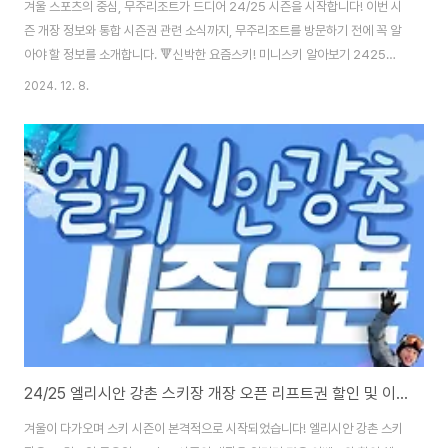
겨울 스포츠의 중심, 무주리조트가 드디어 24/25 시즌을 시작합니다! 이번 시
즌 개장 정보와 통합 시즌권 관련 소식까지, 무주리조트를 방문하기 전에 꼭 알
아야 할 정보를 소개합니다. 🔻신박한 요즘스키! 미니스키 알아보기 2425시
즌 미니스키 인라인스키 스키에이트 렌탈 강습 추천스키장겨울이 다가오면 많
2024. 12. 8.
은 이들이 스키와 스노보드의 즐거움을 만끽하기 위해 스키장을 찾습니다. 하
지만 올해는 전통적인 스키와 보드 외에도 새로운 트렌드로 떠오르고 있는 미
니스키가 주목받simplyinsights.kr ⛷️ 무주리조트 개장 정보 • 개장일:
2024년 12월 8일(일) • 운영 시간: - 12/812/12: 12:0018:00 (주간 운영
만) - 12/13 이후: 주간 09:0016:30, 야간 18:0021:30..
24/25 엘리시안 강촌 스키장 개장 오픈 리프트권 할인 및 이벤트 총정리!
겨울이 다가오며 스키 시즌이 본격적으로 시작되었습니다! 엘리시안 강촌 스키