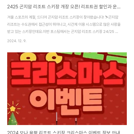
2425 곤지암 리조트 스키장 개장 오픈! 리프트권 할인과 운영 시간 정보 총정리
겨울 스포츠의 계절, 드디어 곤지암 리조트 스키장이 찾아왔습니다! ⛷️곤지암
리조트는 수도권에서 접근성이 뛰어나고, 시간제 이용 시스템으로 많은 사랑을
받고 있는 스키장인데요.이번 포스팅에서는 곤지암 리조트 스키장 24/25 시
즌 가오픈 및 정식 오픈 일정, 시즌권 정보, 시즌락커 이용 안내 등을 한눈에 정
2024. 12. 9.
리해드리겠습니다! 😊 🔻스키장 방문 필수 준비물 알아보기 2024-2025시
즌 스키장 초보자를 위한 준비물 꿀팁 완벽 정리겨울이 되면 스키와 스노보드
가 겨울 스포츠의 꽃으로 자리 잡는 계절이죠. 하지만 초보자에게 스키장은 설
레는 만큼 어려운 곳이기도 합니다. 슬로프에서 넘어지지 않을까, 준비물을 빠
뜨리지simplyinsights.kr1. 곤지암 리조트 스키장 가오픈 및 정식 오픈 일정
📅 ⛷️ 가..
2024 모나 용평 리조트 스키장 크리스마스 이벤트 정보 안내