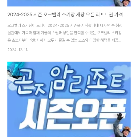
2024-2025 시즌 오크밸리 스키장 개장 오픈 리프트권 가격 할인 정보
오크밸리 스키장이 드디어 2024-2025 시즌을 시작합니다! 대자연 속 청정
설원에서 가족과 함께 겨울의 스릴과 낭만을 만끽할 수 있는 오크밸리 스키장
은 초보자부터 숙련자까지 모두가 즐길 수 있는 코스와 다양한 혜택을 제공합
니다.이번 포스팅에서는 개장일과 슬로프 정보, 리프트권 및 장비 렌탈 요금, 그
2024. 12. 11.
리고 다양한 할인 혜택까지 한눈에 정리해 드리겠습니다. 🔻신박한 요즘스키!
미니스키 알아보기 2425시즌 미니스키 인라인스키 스키에이트 렌탈 강습 추
천스키장겨울이 다가오면 많은 이들이 스키와 스노보드의 즐거움을 만끽하기
위해 스키장을 찾습니다. 하지만 올해는 전통적인 스키와 보드 외에도 새로운
트렌드로 떠오르고 있는 미니스키가 주목받simplyinsights.kr 1. 개장일 및
슬로프 정보 📅 • 개..