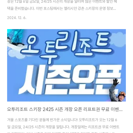
장은 12월 6일 금요일, 24/25 시즌의 개장을 알리며 많은 이벤트와 할인 혜
택을 준비했습니다. 이번 포스팅에서는 엘리시안 강촌 스키장의 운영 정보
와 리프트권 할인, 그리고 새로운 프로그램에 대해 알려드립니다! 🔻신박한 요
2024. 12. 6.
즘스키! 미니스키 알아보기 2425시즌 미니스키 인라인스키 스키에이트 렌탈
강습 추천스키장겨울이 다가오면 많은 이들이 스키와 스노보드의 즐거움을 만
끽하기 위해 스키장을 찾습니다. 하지만 올해는 전통적인 스키와 보드 외에도
새로운 트렌드로 떠오르고 있는 미니스키가 주목받simplyinsights.kr 1. 개
장일 및 운영 시간 ⛷️ 스키장 운영 정보 • 개장일: 2024년 12월 6일 (금) • 운
영 시간: •..
오투리조트 스키장 2425 시즌 개장 오픈 리프트권 무료 이벤트 및 운영 정보 총정리
겨울 스포츠를 기다린 분들께 반가운 소식입니다! 오투리조트가 오는 12월 6
일 금요일, 24/25 시즌의 개장을 알립니다. 개장일에는 리프트권 무료 이벤트